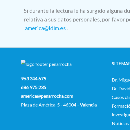
Si durante la lectura le ha surgido alguna d
relativa a sus datos personales, por favor 
america@idim.es
.
SITEMA
963 344 675
Dr. Migu
686 975 235
Dr. Davi
america@penarrocha.com
Casos clí
Plaza de América, 5 - 46004 -
Valencia
Formaci
Investig
Noticias