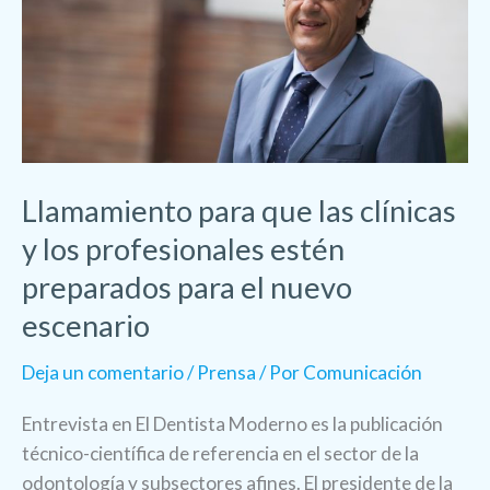
las
clínicas
y
los
profesionales
estén
preparados
Llamamiento para que las clínicas
para
y los profesionales estén
el
preparados para el nuevo
nuevo
escenario
escenario
Deja un comentario
/
Prensa
/ Por
Comunicación
Entrevista en El Dentista Moderno es la publicación
técnico-científica de referencia en el sector de la
odontología y subsectores afines. El presidente de la